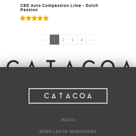
CBD Auto Compassion Lime - Dutch
Passion
‹
1
2
3
4
›
INICIO
SEMILLAS DE MARIHUANA