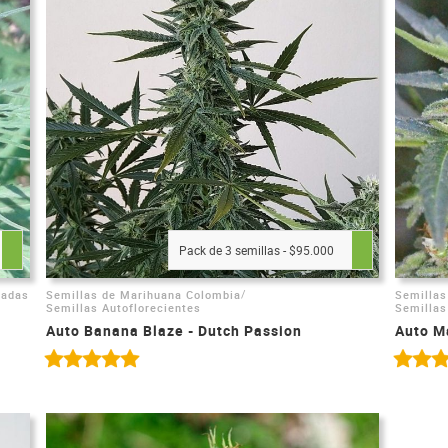
Pack de 3 semillas - $95.000
/
zadas
Semillas de Marihuana Colombia
Semillas
Semillas Autoflorecientes
Semillas
Auto Banana Blaze - Dutch Passion
Auto M