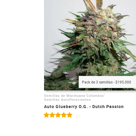
Pack de 3 semillas - $195.000
/
Semillas de Marihuana Colombia
Semillas Autoflorecientes
Auto Glueberry O.G. - Dutch Passion