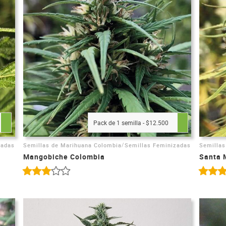
Pack de 1 semilla - $12.500
/
zadas
Semillas de Marihuana Colombia
Semillas Feminizadas
Semillas
Mangobiche Colombia
Santa 