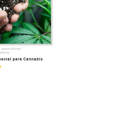
/
 autocultivo
ultivo
pecial para Cannabis