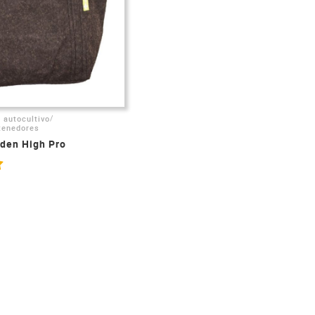
/
 autocultivo
tenedores
rden High Pro