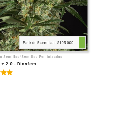
Pack de 5 semillas - $195.000
/
ca Semillas
Semillas Feminizadas
l + 2.0 - Dinafem