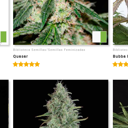
/
Biblioteca Semillas
Semillas Feminizadas
Bibliote
Quasar
Bubba 