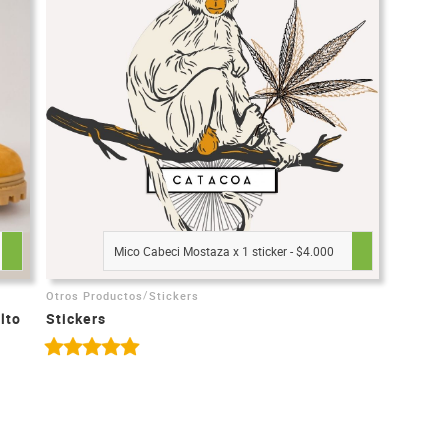
Mico Cabeci Mostaza x 1 sticker - $4.000
/
Otros Productos
Stickers
lto
Stickers