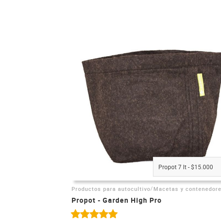
Propot 7 lt - $15.000
/
Productos para autocultivo
Macetas y contenedor
Propot - Garden High Pro