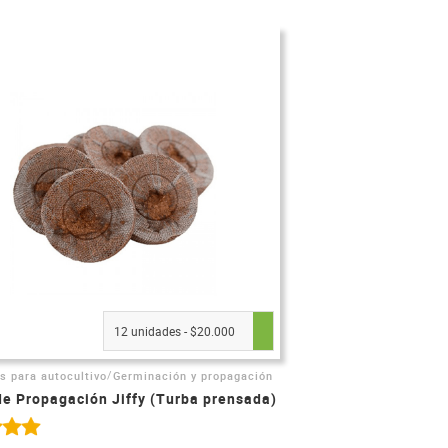
12 unidades - $20.000
/
s para autocultivo
Germinación y propagación
de Propagación Jiffy (Turba prensada)