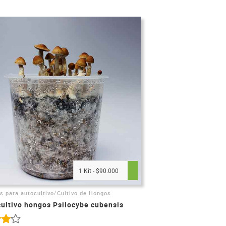
1 Kit - $90.000
/
s para autocultivo
Cultivo de Hongos
cultivo hongos Psilocybe cubensis