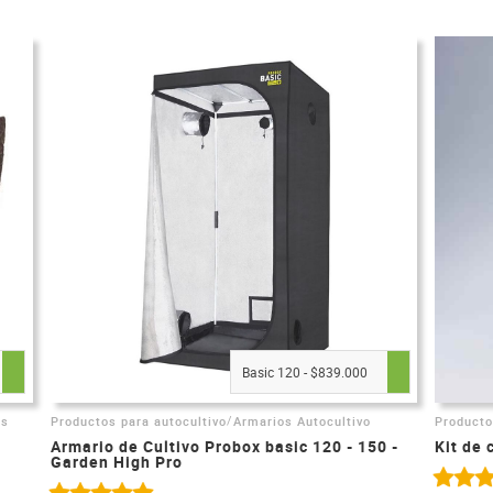
Basic 120 - $839.000
/
es
Productos para autocultivo
Armarios Autocultivo
Producto
Armario de Cultivo Probox basic 120 - 150 -
Kit de 
Garden High Pro