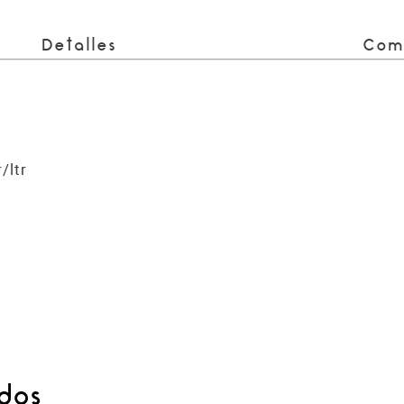
Detalles
Com
/ltr
dos