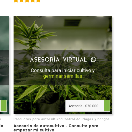
Asesoría - $30.000
/
o
Productos para autocultivo
Control de Plagas y hongos
do
Asesoria de autocultivo - Consulta para
empezar mi cultivo